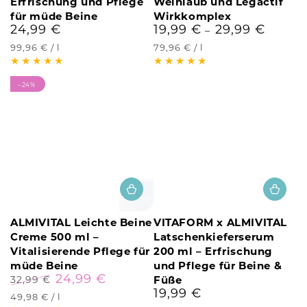
Erfrischung und Pflege
Weinlaub und Legactif
für müde Beine
Wirkkomplex
24,99 €
19,99 €
29,99 €
Regulärer
Regulärer
Preis
Preis
Stückpreis
pro
Stückpreis
pro
99,96 €
/
l
79,96 €
/
l
–24%
ALMIVITAL Leichte Beine
VITAFORM x ALMIVITAL
Creme 500 ml –
Latschenkieferserum
Vitalisierende Pflege für
200 ml – Erfrischung
müde Beine
und Pflege für Beine &
24,99 €
32,99 €
Füße
19,99 €
Regulärer
Verkaufspreis
Regulärer
Stückpreis
pro
49,98 €
/
l
Preis
Preis