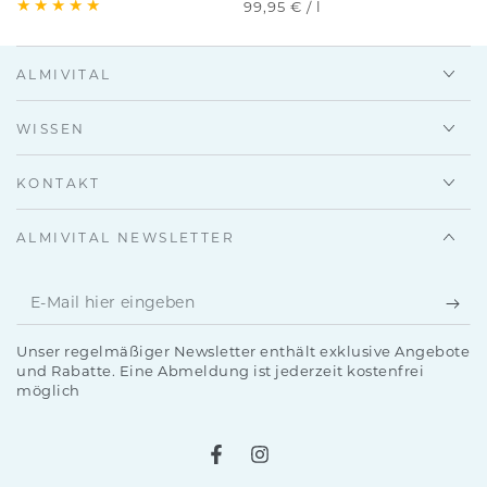
Stückpreis
pro
99,95 €
/
l
ALMIVITAL
WISSEN
KONTAKT
ALMIVITAL NEWSLETTER
E-
Mail
Unser regelmäßiger Newsletter enthält exklusive Angebote
hier
und Rabatte. Eine Abmeldung ist jederzeit kostenfrei
möglich
eingeben
Facebook
Instagram