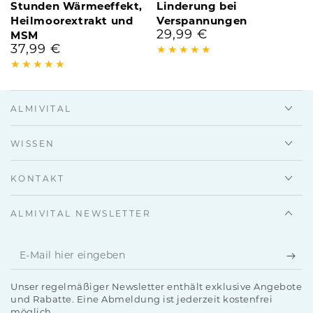
Stunden Wärmeeffekt,
Linderung bei
Heilmoorextrakt und
Verspannungen
29,99 €
Regulärer
MSM
37,99 €
Preis
Regulärer
Preis
ALMIVITAL
WISSEN
KONTAKT
ALMIVITAL NEWSLETTER
E-
Mail
Unser regelmäßiger Newsletter enthält exklusive Angebote
hier
und Rabatte. Eine Abmeldung ist jederzeit kostenfrei
möglich