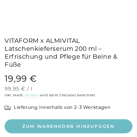
VITAFORM x ALMIVITAL
Latschenkieferserum 200 ml –
Erfrischung und Pflege für Beine &
Füße
19,99 €
Regulärer
Preis
Stückpreis
pro
99,95 €
/
l
inkl. MwSt.
Versand
wird beim Checkout berechnet
Lieferung innerhalb von 2-3 Werktagen
ZUM WARENKORB HINZUFÜGEN