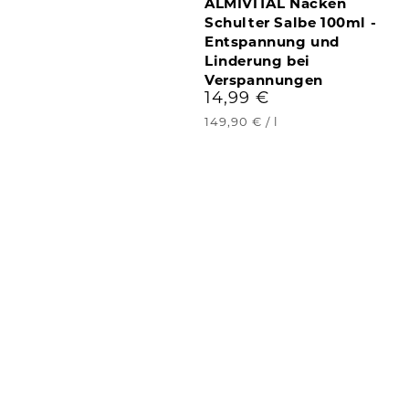
ALMIVITAL Nacken
Schulter Salbe 100ml -
Entspannung und
Linderung bei
Verspannungen
14,99 €
Regulärer
Preis
Stückpreis
pro
149,90 €
/
l