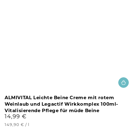
ALMIVITAL Leichte Beine Creme mit rotem
Weinlaub und Legactif Wirkkomplex 100ml-
Vitalisierende Pflege für müde Beine
14,99 €
Regulärer
Preis
Stückpreis
pro
149,90 €
/
l