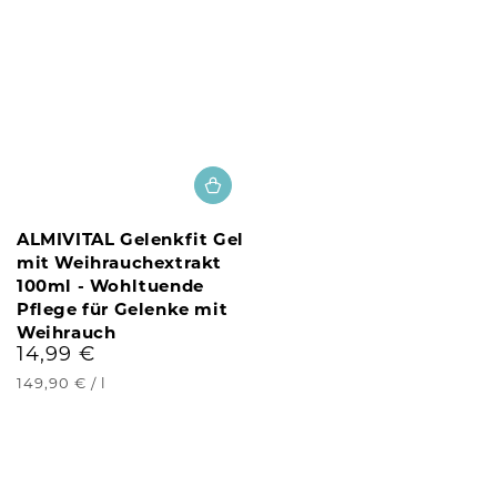
ALMIVITAL Gelenkfit Gel
mit Weihrauchextrakt
100ml - Wohltuende
Pflege für Gelenke mit
Weihrauch
14,99 €
Regulärer
Preis
Stückpreis
pro
149,90 €
/
l