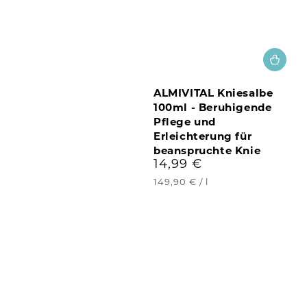
ALMIVITAL Kniesalbe
100ml - Beruhigende
Pflege und
Erleichterung für
beanspruchte Knie
14,99 €
Regulärer
Preis
Stückpreis
pro
149,90 €
/
l