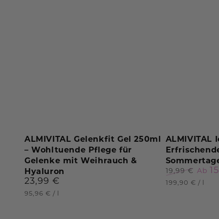
ALMIVITAL
ALMIVITAL
ALMIVITAL Gelenkfit Gel 250ml
ALMIVITAL I
– Wohltuende Pflege für
Erfrischend
Gelenkfit
Ice
Gelenke mit Weihrauch &
Sommertag
Gel
Booster
1
19,99 €
Ab
Hyaluron
250ml
Fluid
23,99 €
Regulärer
Verka
Regulärer
Stückpreis
pro
199,90 €
/
l
Preis
Preis
–
–
Stückpreis
pro
95,96 €
/
l
Wohltuende
Erfrischende