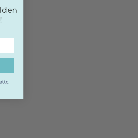
elden
!
atte.