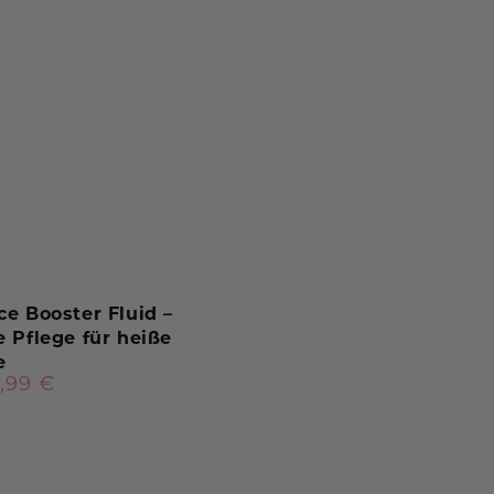
ce Booster Fluid –
e Pflege für heiße
e
5,99 €
ufspreis