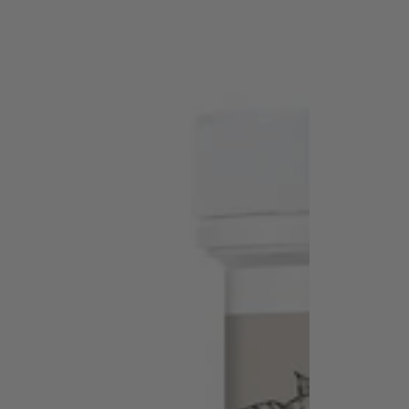
Pflege
Pflege
für
für
Gelenke
heiße
mit
Sommertag
Weihrauch
&
Hyaluron