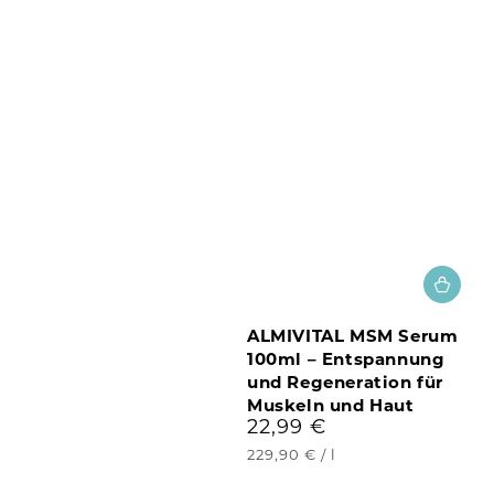
ALMIVITAL MSM Serum
100ml – Entspannung
und Regeneration für
Muskeln und Haut
22,99 €
Regulärer
Preis
Stückpreis
pro
229,90 €
/
l