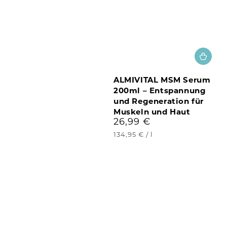
ALMIVITAL MSM Serum
200ml – Entspannung
und Regeneration für
Muskeln und Haut
26,99 €
Regulärer
Preis
Stückpreis
pro
134,95 €
/
l