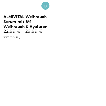
ALMIVITAL Weihrauch
Serum mit 8%
Weihrauch & Hyaluron
22,99 €
29,99 €
Regulärer
Preis
Stückpreis
pro
229,90 €
/
l