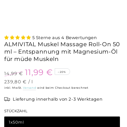
5 Sterne aus 4 Bewertungen
ALMIVITAL Muskel Massage Roll-On 50
ml – Entspannung mit Magnesium-Öl
für müde Muskeln
11,99 €
–20%
14,99 €
Regulärer
Verkaufspreis
Stückpreis
pro
239,80 €
/
l
Preis
inkl. MwSt.
Versand
wird beim Checkout berechnet
Lieferung innerhalb von 2-3 Werktagen
STÜCKZAHL
1x50ml
Variante