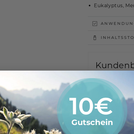
Eukalyptus, Me
ANWENDUN
INHALTSST
Kunden
Basierend auf