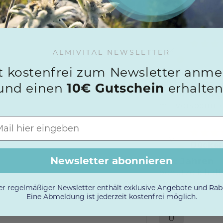
Sort by
K
ALMIVITAL NEWSLETTER
t kostenfrei zum Newsletter anm
Muskelmassa
Ich benutzte se
und einen
10€ Gutschein
erhalten
Hilft mir sehr
mit verspannt
M
Dücker
Newsletter abonnieren
Seit Jahren
benutze ich die
Das sagt doch 
r regelmäßiger Newsletter enthält exklusive Angebote und Rab
Eine Abmeldung ist jederzeit kostenfrei möglich.
U