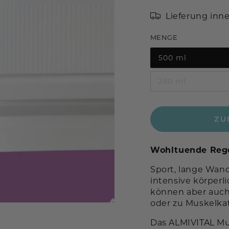
Lieferung inn
MENGE
500 ml
Variante
ausverkauft
oder
250 ml
nicht
Variante
verfügbar
ausverkauft
oder
nicht
verfügbar
ZU
Wohltuende Regen
Sport, lange Wan
intensive körper
können aber auc
oder zu Muskelka
Das ALMIVITAL Mu