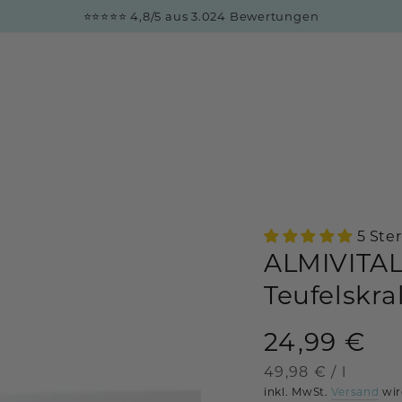
⭐⭐⭐⭐⭐ 4,8/5 aus 3.024 Bewertungen
5 Ste
ALMIVITAL
Teufelskra
24,99 €
Regulärer
Preis
Stückpreis
pro
49,98 €
/
l
inkl. MwSt.
Versand
wir