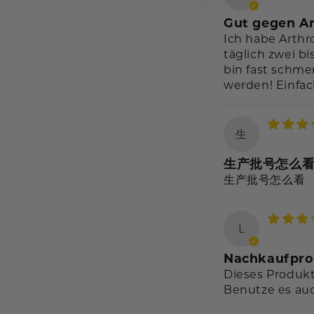
Gut gegen A
Ich habe Arthr
täglich zwei b
bin fast schmer
werden! Einfach
生
生产批号怎么
生产批号怎么看
L
Nachkaufpro
Dieses Produkt
Benutze es au