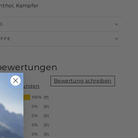
nthol, Kampfer
G
OFFE
bewertungen
Bewertung schreiben
 9 Bewertungen
100%
(9)
0%
(0)
0%
(0)
0%
(0)
0%
(0)