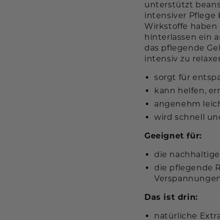
unterstützt bean
intensiver Pflege
Wirkstoffe haben
hinterlassen ein
das pflegende Gel
intensiv zu relaxe
sorgt für ents
kann helfen, e
angenehm leich
wird schnell u
Geeignet für:
die nachhaltig
die pflegende 
Verspannunge
Das ist drin:
natürliche Extr