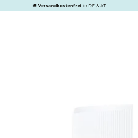
ZUM INHALT
🚚
Versandkostenfrei
in DE & AT
SPRINGEN
ZU DEN
PRODUKTINFORMATIONEN
SPRINGEN