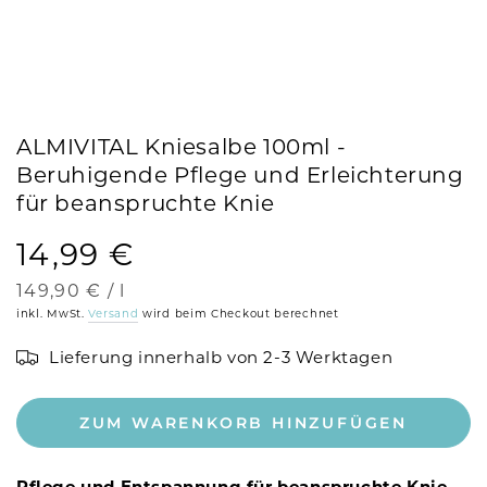
ALMIVITAL Kniesalbe 100ml -
Beruhigende Pflege und Erleichterung
für beanspruchte Knie
14,99 €
Regulärer
Preis
Stückpreis
pro
149,90 €
/
l
inkl. MwSt.
Versand
wird beim Checkout berechnet
Lieferung innerhalb von 2-3 Werktagen
ZUM WARENKORB HINZUFÜGEN
Pflege und Entspannung für beanspruchte Knie