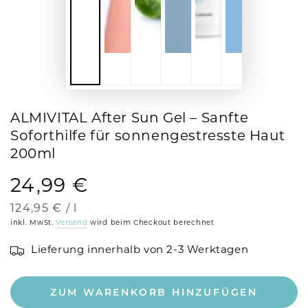
ALMIVITAL After Sun Gel – Sanfte
Soforthilfe für sonnengestresste Haut
200ml
24,99 €
Regulärer
Preis
Stückpreis
pro
124,95 €
/
l
inkl. MwSt.
Versand
wird beim Checkout berechnet
Lieferung innerhalb von 2-3 Werktagen
ZUM WARENKORB HINZUFÜGEN