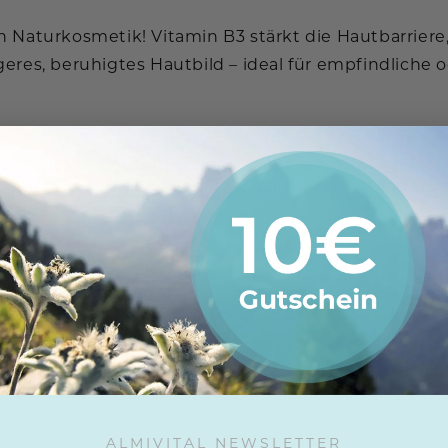
 Naturkosmetik! Vitamin B3 stärkt die Hautbarriere,
eres, beruhigtes Hautbild – ideal für empfindliche
, und das mit gutem Grund! Sie wirken nicht nur anti
gebnis: Ein optisch verjüngter, leuchtender Teint –
nem.
mmunikation, regen Regenerationsprozesse an und h
sam gegen Mimikfalten und lassen die Haut vitaler u
moderner Glow-Produkte: Sie polstert auf, glättet T
ALMIVITAL NEWSLETTER