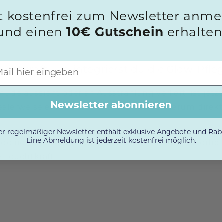
t kostenfrei zum Newsletter anm
und einen
10€ Gutschein
erhalten
htkraft – so integrierst du die Glow-Pfleg
de aussieht oder an Ausstrahlung verliert, ist jetz
Newsletter abonnieren
alerweise ein leichtes, nicht fettendes Serum direk
r regelmäßiger Newsletter enthält exklusive Angebote und Rab
Eine Abmeldung ist jederzeit kostenfrei möglich.
 deine Tagescreme oder in die Foundation – so erhä
 Leuchtkraft.