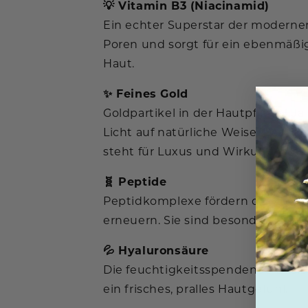
💡 Vitamin B3 (Niacinamid)
Ein echter Superstar der modernen
Poren und sorgt für ein ebenmäßig
Haut.
✨ Feines Gold
Goldpartikel in der Hautpflege? Ja
Licht auf natürliche Weise. Das Er
steht für Luxus und Wirkung in ei
🧬 Peptide
Peptidkomplexe fördern die Zellko
erneuern. Sie sind besonders wirk
💦 Hyaluronsäure
Die feuchtigkeitsspendende Basis 
ein frisches, pralles Hautgefühl.