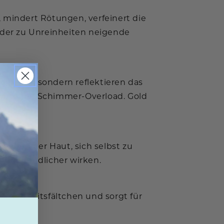
 mindert Rötungen, verfeinert die
 oder zu Unreinheiten neigende
oxidativ, sondern reflektieren das
 ganz ohne Schimmer-Overload. Gold
elfen der Haut, sich selbst zu
nd jugendlicher wirken.
rockenheitsfältchen und sorgt für